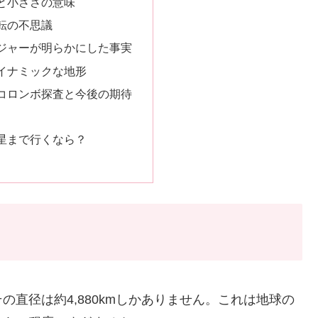
と小ささの意味
転の不思議
ジャーが明らかにした事実
イナミックな地形
コロンボ探査と今後の期待
星まで行くなら？
直径は約4,880kmしかありません。これは地球の