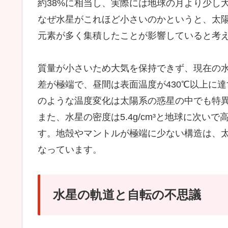
約38%に相当し、実際には地球の月より少し
なぜ水星がこれほど小さいのかというと、太
元素が多く集積したことが影響していると考
質量が小さいため大気を保持できず、現在の
差が極端で、昼間は表面温度が430℃以上に達
のような温度変化は太陽系の惑星の中でも特
また、水星の密度は5.4g/cm³と地球に次
す。地殻やマントルが極端に少ない構造は、
なっています。
水星の軌道と自転の不思議