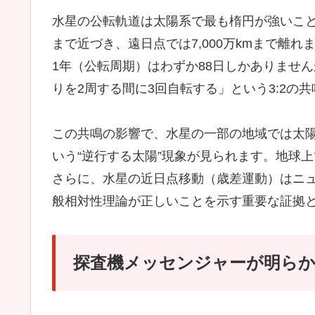
水星の公転軌道は太陽系で最も楕円が強いことで
まで近づき、遠日点では7,000万kmまで離れ
1年（公転周期）はわずか88日しかありませ
りを2周する間に3回自転する」という3:2の
この共鳴の影響で、水星の一部の地域では太
いう“逆行する太陽”現象が見られます。地球
さらに、水星の近日点移動（歳差運動）はニ
般相対性理論が正しいことを示す重要な証拠
探査機メッセンジャーが明ら