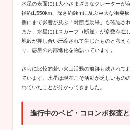
水星の表面には大小さまざまなクレーターが
径約1,550km、深さ約9kmに及ぶ巨大な
側にまで影響が及ぶ「対蹠点効果」も確認さ
また、水星にはスカープ（断崖）が多数存在
地殻が押し合い圧縮されて生じたものと考えら
り、惑星の内部進化を物語っています。
さらに比較的若い火山活動の痕跡も残されて
ています。水星は現在こそ活動が乏しいもの
れていたことが分かってきました。
進行中のベピ・コロンボ探査と